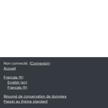
Non connecté. (
Connexion
)
Accueil
Français ‎(fr)‎
English ‎(en)‎
Français ‎(fr)‎
Résumé de conservation de données
Passer au thème standard